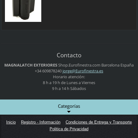
Contacto
MAGNALATCH EXTERIORES
Shop.Eurofinestra.com
Barcelona
España
+34 609878240
jorge@Eu
rofinest
ra.es
Horario atención:
8 h a 19 h de Lunes a Viernes
9 h a 14 h Sábados
Categorías
Inicio
Registro - Información
Condiciones de Entrega y Transporte
Politica de Privacidad