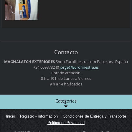
Contacto
MAGNALATCH EXTERIORES
Shop.Eurofinestra.com
Barcelona
España
+34 609878240
jorge@Eu
rofinest
ra.es
Horario atención:
8 h a 19 h de Lunes a Viernes
9 h a 14 h Sábados
Categorías
Inicio
Registro - Información
Condiciones de Entrega y Transporte
Politica de Privacidad