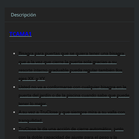
Descripción
TCAMA1
Bisagra para puertas que se quiera tener una bisagra
que a la vez que cierre la puerta sola gracias a su
resorte interno graduable pueda regular también llos
ejes XX y YY
Usted no va a conformarse con cualquier bisagra en la
puerta del jardín o de la piscina cuando sabe que puede
tener lo mejor.
A su vez a TruClose y que siempre mira a su valla con
tranquilidad.
TruClose le da una acción de cierre automático, junto
con la doble capacidad de ajuste para el peso y la