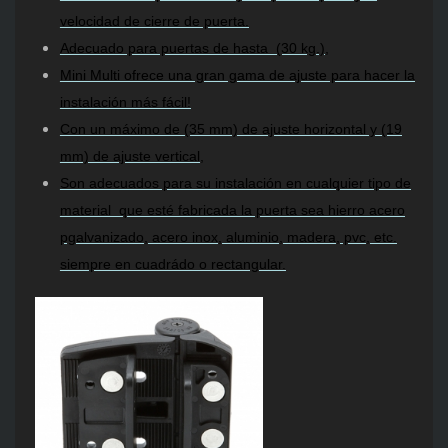
velocidad de cierre de puerta.
Adecuado para puertas de hasta (30 kg.),
Mini Multi ofrece una gran gama de ajuste para hacer la
instalación más fácil!
Con un máximo de (35 mm) de ajuste horizontal y (19
mm) de ajuste vertical,
Son adecuados para su instalación en cualquier tipo de
material que esté fabricada la puerta sea hierro acero
pgalvanizado, acero inox, aluminio, madera, pvc, etc.
siempre en cuadrádo o rectangular.