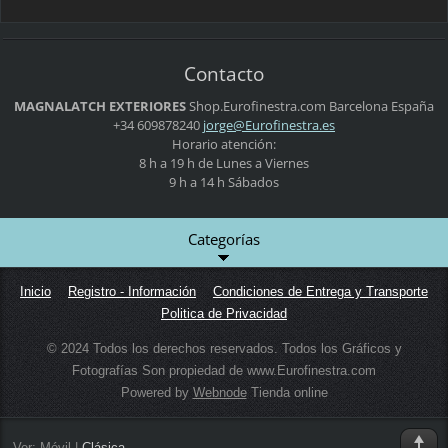
Contacto
MAGNALATCH EXTERIORES
Shop.Eurofinestra.com
Barcelona
España
+34 609878240
jorge@Eu
rofinest
ra.es
Horario atención:
8 h a 19 h de Lunes a Viernes
9 h a 14 h Sábados
Categorías
Inicio
Registro - Información
Condiciones de Entrega y Transporte
Politica de Privacidad
© 2024 Todos los derechos reservados. Todos los Gráficos y
Fotografías Son propiedad de www.Eurofinestra.com
Powered by
Webnode
Tienda online
Ver:
Móvil
|
Clásica