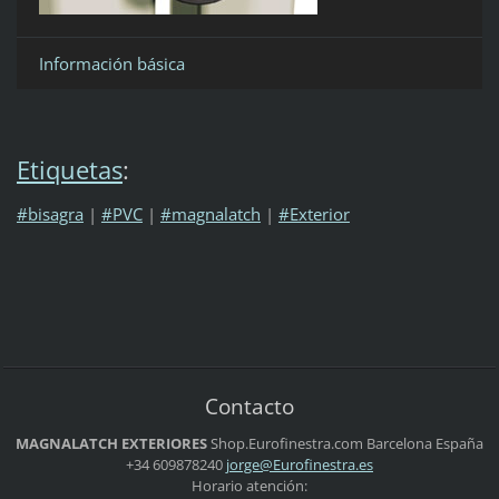
Información básica
Etiquetas
:
#bisagra
|
#PVC
|
#magnalatch
|
#Exterior
Contacto
MAGNALATCH EXTERIORES
Shop.Eurofinestra.com
Barcelona
España
+34 609878240
jorge@Eu
rofinest
ra.es
Horario atención: