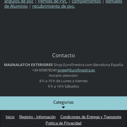
ángulos de pvc
|
Perfiles de PVC
|
complementos
|
Remates
de Aluminio
|
recubrimiento de pvc.
Contacto
MAGNALATCH EXTERIORES
Shop.Eurofinestra.com
Barcelona
España
+34 609878240
jorge@Eu
rofinest
ra.es
Horario atención:
8 h a 19 h de Lunes a Viernes
9 h a 14 h Sábados
Categorías
Inicio
Registro - Información
Condiciones de Entrega y Transporte
Politica de Privacidad