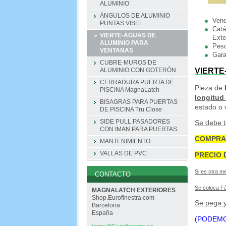
ALUMINIO
ÁNGULOS DE ALUMINIO
Vend
PUNTAS VISEL
Catá
VIERTE-AGUAS DE
Exte
ALUMINIO PARA
Pes
VENTANAS
Gara
CUBRE-MUROS DE
VIERTE
ALUMINIO CON GOTERÓN
CERRADURA PUERTA DE
Pieza de
PISCINA MagnaLatch
longitud
BISAGRAS PARA PUERTAS
estado o v
DE PISCINA Tru Close
SIDE PULL PASADORES
Se debe t
CON IMAN PARA PUERTAS
COMPRA 
MANTENIMIENTO
VALLAS DE PVC
PRECIO 
Si es otra m
CONTACTO
Se coloca Fá
MAGNALATCH EXTERIORES
Shop.Eurofinestra.com
Se pega y
Barcelona
España
(PODEMO