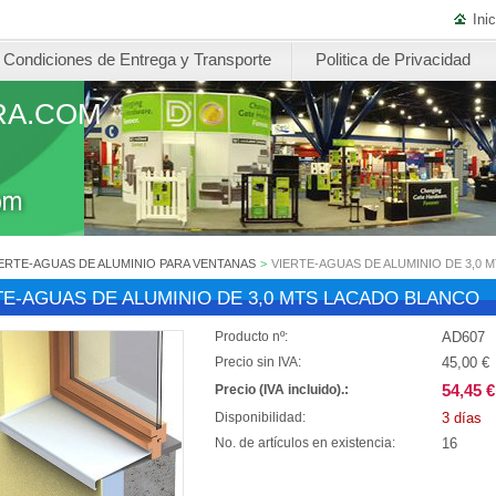
Inic
Condiciones de Entrega y Transporte
Politica de Privacidad
RA.COM
ERTE-AGUAS DE ALUMINIO PARA VENTANAS
>
VIERTE-AGUAS DE ALUMINIO DE 3,0
TE-AGUAS DE ALUMINIO DE 3,0 MTS LACADO BLANCO
AD607
Producto nº:
45,00 €
Precio sin IVA:
54,45 €
Precio (IVA incluido).:
3 días
Disponibilidad:
16
No. de artículos en existencia: