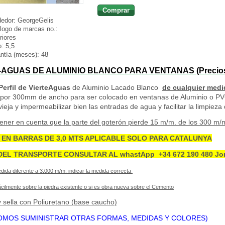
Comprar
edor:
GeorgeGelis
logo de marcas no.:
riores
o:
5,5
ntía (meses):
48
-AGUAS DE ALUMINIO BLANCO PARA VENTANAS (Precios I
Perfil de VierteAguas
de Aluminio Lacado Blanco
de cualquier medi
por 300mm de ancho para ser colocado en ventanas de Aluminio o PVC
ieja y impermeabilizar bien las entradas de agua y facilitar la limpieza d
ener en cuenta que la parte del goterón pierde 15 m/m. de los 300 m/m.
EN BARRAS DE 3,0 MTS APLICABLE SOLO PARA CATALUNYA
DEL TRANSPORTE CONSULTAR AL whastApp +34 672 190 480 Jor
edida diferente a 3.000 m/m. indicar la medida correcta
cilmente sobre la piedra existente o si es obra nueva sobre el Cemento
 sella con Poliuretano (base caucho)
MOS SUMINISTRAR OTRAS FORMAS, MEDIDAS Y COLORES)