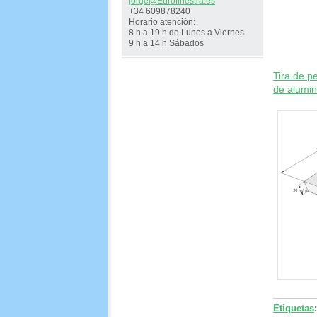
jorge@Eu
rofinest
ra.es
+34 609878240
Horario atención:
8 h a 19 h de Lunes a Viernes
9 h a 14 h Sábados
Tira de p
de alumini
Etiquetas
: