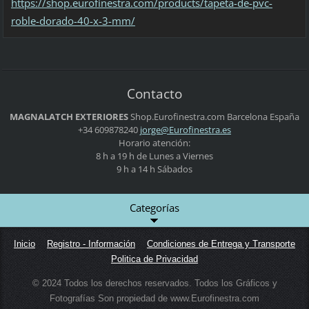
https://shop.eurofinestra.com/products/tapeta-de-pvc-
roble-dorado-40-x-3-mm/
Contacto
MAGNALATCH EXTERIORES
Shop.Eurofinestra.com
Barcelona
España
+34 609878240
jorge@Eu
rofinest
ra.es
Horario atención:
8 h a 19 h de Lunes a Viernes
9 h a 14 h Sábados
Categorías
Inicio
Registro - Información
Condiciones de Entrega y Transporte
Politica de Privacidad
© 2024 Todos los derechos reservados. Todos los Gráficos y
Fotografías Son propiedad de www.Eurofinestra.com