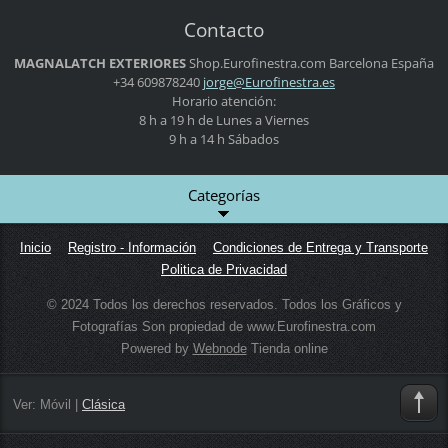
Contacto
MAGNALATCH EXTERIORES
Shop.Eurofinestra.com
Barcelona
España
+34 609878240
jorge@Eu
rofinest
ra.es
Horario atención:
8 h a 19 h de Lunes a Viernes
9 h a 14 h Sábados
Categorías
Inicio
Registro - Información
Condiciones de Entrega y Transporte
Politica de Privacidad
© 2024 Todos los derechos reservados. Todos los Gráficos y
Fotografías Son propiedad de www.Eurofinestra.com
Powered by
Webnode
Tienda online
Ver:
Móvil
|
Clásica