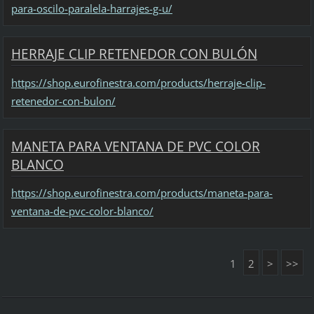
para-oscilo-paralela-harrajes-g-u/
HERRAJE CLIP RETENEDOR CON BULÓN
https://shop.eurofinestra.com/products/herraje-clip-
retenedor-con-bulon/
MANETA PARA VENTANA DE PVC COLOR
BLANCO
https://shop.eurofinestra.com/products/maneta-para-
ventana-de-pvc-color-blanco/
1
2
>
>>