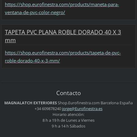
https://shop.eurofinestra.com/products/maneta-para-
ventana-de-pvc-color-negro/
TAPETA PVC PLANA ROBLE DORADO 40 X 3
mm
https://shop.eurofinestra.com/products/tapeta-de-pvc-
roble-dorado-40-x-3-mm/
Contacto
MAGNALATCH EXTERIORES
Shop.Eurofinestra.com
Barcelona
España
+34 609878240
jorge@Eu
rofinest
ra.es
Horario atención:
8 h a 19 h de Lunes a Viernes
9 h a 14 h Sábados