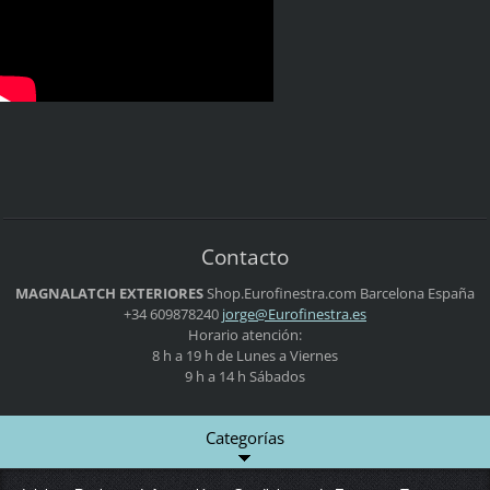
Contacto
MAGNALATCH EXTERIORES
Shop.Eurofinestra.com
Barcelona
España
+34 609878240
jorge@Eu
rofinest
ra.es
Horario atención:
8 h a 19 h de Lunes a Viernes
9 h a 14 h Sábados
Categorías