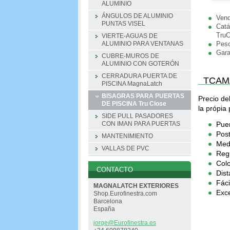
ALUMINIO
ÁNGULOS DE ALUMINIO
Vend
PUNTAS VISEL
Catá
TruC
VIERTE-AGUAS DE
Pes
ALUMINIO PARA VENTANAS
Gara
CUBRE-MUROS DE
ALUMINIO CON GOTERÓN
CERRADURA PUERTA DE
TCAM
PISCINA MagnaLatch
BISAGRAS PARA PUERTAS
Precio de
DE PISCINA Tru Close
la própia 
SIDE PULL PASADORES
Puer
CON IMAN PARA PUERTAS
Post
MANTENIMIENTO
Med
VALLAS DE PVC
Reg
Col
CONTACTO
Dist
Fáci
MAGNALATCH EXTERIORES
Exce
Shop.Eurofinestra.com
Barcelona
España
jorge@Eu
rofinest
ra.es