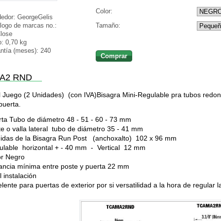
Color:
edor:
GeorgeGelis
Tamaño:
logo de marcas no.:
lose
o:
0,70 kg
ntía (meses):
240
Comprar
A2 RND
l Juego (2 Unidades) (con IVA)Bisagra Mini-Regulable pra tubos redon
puerta.
ta Tubo de diámetro 48 - 51 - 60 - 73 mm
e o valla lateral tubo de diámetro 35 - 41 mm
idas de la Bisagra Run Post (anchoxalto) 102 x 96 mm
ulable horizontal + - 40 mm - Vertical 12 mm
or Negro
ancia mínima entre poste y puerta 22 mm
l instalación
lente para puertas de exterior por si versatilidad a la hora de regular 