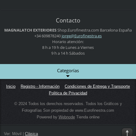
Contacto
MAGNALATCH EXTERIORES
Shop.Eurofinestra.com
Barcelona
España
+34 609878240
jorge@Eu
rofinest
ra.es
Horario atención:
8 h a 19 h de Lunes a Viernes
9 h a 14 h Sábados
Categorías
Inicio
Registro - Información
Condiciones de Entrega y Transporte
Politica de Privacidad
© 2024 Todos los derechos reservados. Todos los Gráficos y
Fotografías Son propiedad de www.Eurofinestra.com
Powered by
Webnode
Tienda online
Ver:
Móvil
|
Clásica