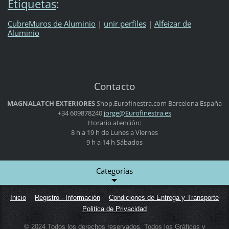
Etiquetas
:
CubreMuros de Aluminio
|
unir perfiles
|
Alfeizar de
Aluminio
Contacto
MAGNALATCH EXTERIORES
Shop.Eurofinestra.com
Barcelona
España
+34 609878240
jorge@Eu
rofinest
ra.es
Horario atención:
8 h a 19 h de Lunes a Viernes
9 h a 14 h Sábados
Categorías
Inicio
Registro - Información
Condiciones de Entrega y Transporte
Politica de Privacidad
© 2024 Todos los derechos reservados. Todos los Gráficos y