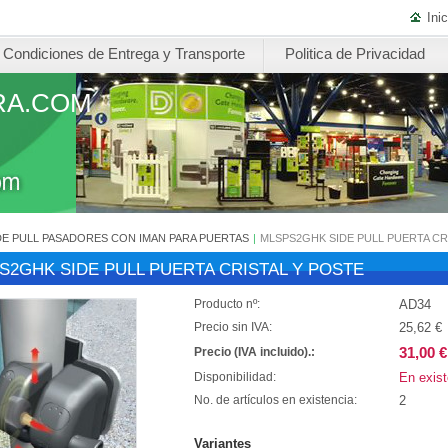
Inic
Condiciones de Entrega y Transporte
Politica de Privacidad
RA.COM
DE PULL PASADORES CON IMAN PARA PUERTAS
|
MLSPS2GHK SIDE PULL PUERTA CR
S2GHK SIDE PULL PUERTA CRISTAL Y POSTE
AD34
Producto nº:
25,62 €
Precio sin IVA:
31,00 €
Precio (IVA incluido).:
En exist
Disponibilidad:
2
No. de artículos en existencia:
Variantes