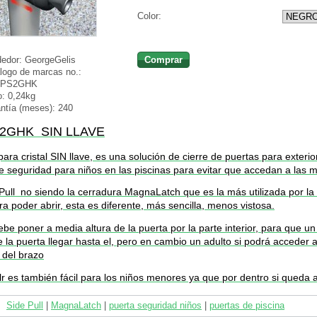
Color:
Comprar
edor:
GeorgeGelis
logo de marcas no.:
PS2GHK
o:
0,24kg
ntía (meses):
240
2GHK SIN LLAVE
para cristal SIN llave, es una solución de cierre de puertas para exterio
e seguridad para niños en las piscinas para evitar que accedan a las m
Pull no siendo la cerradura MagnaLatch que es la más utilizada por la c
ra poder abrir, esta es diferente, más sencilla, menos vistosa.
ebe poner a media altura de la puerta por la parte interior, para que u
 la puerta llegar hasta el, pero en cambio un adulto si podrá acceder a 
 del brazo
lr es también fácil para los niños menores ya que por dentro si queda a
Side Pull
|
MagnaLatch
|
puerta seguridad niños
|
puertas de piscina