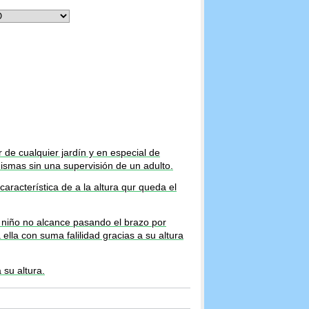
r de cualquier jardín y en especial de
ismas sin una supervisión de un adulto.
aracterística de a la altura qur queda el
n niño no alcance pasando el brazo por
ella con suma falilidad gracias a su altura
 su altura.