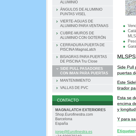
ALUMINIO
ÁNGULOS DE ALUMINIO
PUNTAS VISEL
VIERTE-AGUAS DE
Vend
ALUMINIO PARA VENTANAS
Catá
CUBRE-MUROS DE
MLS
ALUMINIO CON GOTERÓN
Pes
CERRADURA PUERTA DE
Gara
PISCINA MagnaLatch
MLSPS
BISAGRAS PARA PUERTAS
DE PISCINA Tru Close
Side Pull 
SIDE PULL PASADORES
puertas d
CON IMAN PARA PUERTAS
MANTENIMIENTO
Este Side
tirador pa
VALLAS DE PVC
Esta se d
CONTACTO
encima de
y longitud
MAGNALATCH EXTERIORES
Shop.Eurofinestra.com
Y para sa
Barcelona
España
Etiquetas
:
jorge@Eu
rofinest
ra.es