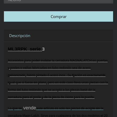
Descripción
ML3RPK serie
3
Accesorios para poder instalar la cerradura MAGNALATCH en puertas
y postes o vallas fabricadas en tubo redondo sea de acero
galvanizado, hierro pintado ó acero inox.. Su fijación es exactamente
igual que si fuese en plano, pero en este caso lleva unas piezas con la
forma del tubo redondo que se acopla a las piezas base de la
cerradura para el poste y de la pieza de cierre para la puerta.
vende
Lo que se
este artículo es solo las piezas de acople sin la
cerradura Magn Latch. Sirve para cualquiera de los dos modelos el 20