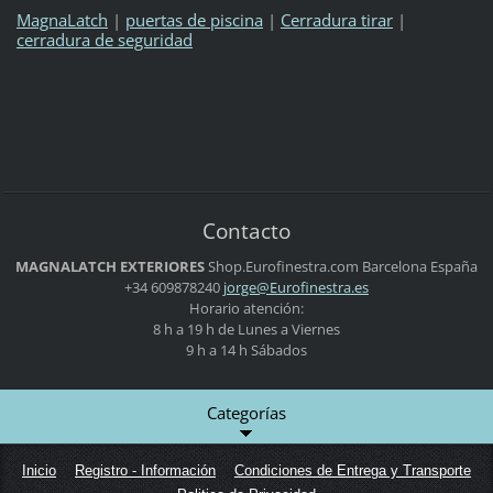
MagnaLatch
|
puertas de piscina
|
Cerradura tirar
|
cerradura de seguridad
Contacto
MAGNALATCH EXTERIORES
Shop.Eurofinestra.com
Barcelona
España
+34 609878240
jorge@Eu
rofinest
ra.es
Horario atención:
8 h a 19 h de Lunes a Viernes
9 h a 14 h Sábados
Categorías
Inicio
Registro - Información
Condiciones de Entrega y Transporte