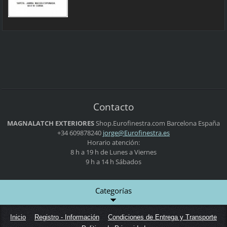
Contacto
MAGNALATCH EXTERIORES
Shop.Eurofinestra.com
Barcelona
España
+34 609878240
jorge@Eu
rofinest
ra.es
Horario atención:
8 h a 19 h de Lunes a Viernes
9 h a 14 h Sábados
Categorías
Inicio
Registro - Información
Condiciones de Entrega y Transporte